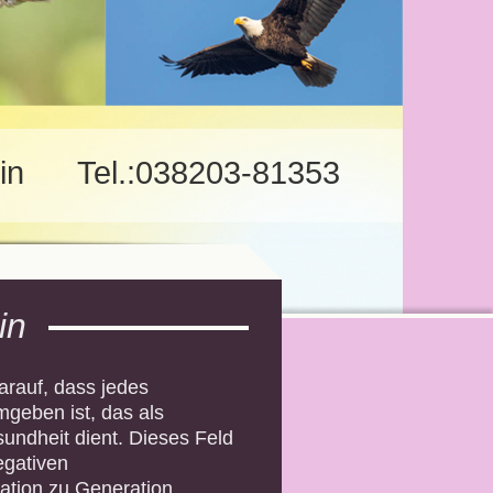
urin Tel.:038203-81353
in
arauf, dass jedes
geben ist, das als
undheit dient. Dieses Feld
egativen
ration zu Generation