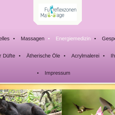
elles
Massagen
Energiemedizin
Gespe
r Düfte
Ätherische Öle
Acrylmalerei
I
Impressum