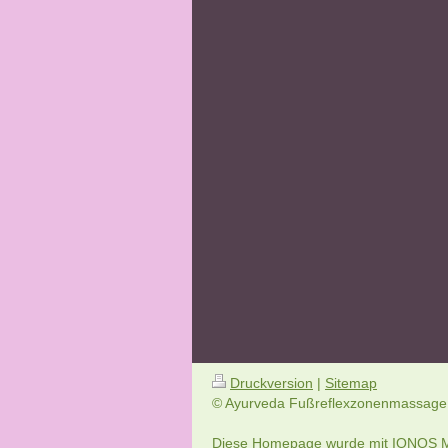
Druckversion
|
Sitemap
© Ayurveda Fußreflexzonenmassage
Diese Homepage wurde mit
IONOS M