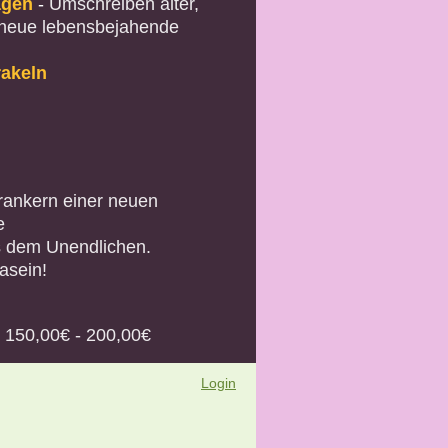
ägen
-
Umschreiben alter,
 neue lebensbejahende
rakeln
rankern einer neuen
e
s dem Unendlichen.
asein!
 150,00€ - 200,00€
Login